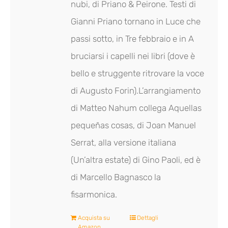
nubi
, di Priano & Peirone. Testi di
Gianni Priano tornano in
Luce che
passi sotto
, in
Tre febbraio
e in
A
bruciarsi i capelli nei libri
(dove è
bello e struggente ritrovare la voce
di Augusto Forin).L’arrangiamento
di Matteo Nahum collega
Aquellas
peque
ñ
as cosas
, di Joan Manuel
Serrat, alla versione italiana
(
Un’altra estate
) di Gino Paoli, ed è
di Marcello Bagnasco la
fisarmonica.
Acquista su
Dettagli
Amazon